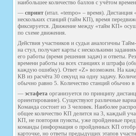
наибольшее количество баллов с учётом време
—
спринт
(итал. «tempo» – время). Дистанция 
нескольких станций (тайм КП), время передви
фиксируется. Движение между «тайм КП» осуще
по схеме движения.
Действия участников и судьи аналогичны Тайм-
на стул, получает карты с несколькими задания
его работы (время решения задач) и ответы. Ре
времени работы на всех станциях и штрафа (об
каждую ошибку). Ответ «Z» возможен. На кажд
КВ из расчёта 30 секунд на одну задачу. Колич
обычно равно 5. Количество станций обычно в п
—
эстафета
организуется по принципу дистанц
ориентирование). Существуют различные вариа
Команда состоит из 3 человек. Наиболее распр
общее количество КП делится на 3, каждый уча
КП, не повторяя пункты, уже пройденные пр
команды (информация о пройденных КП отобр
карточке, но ответы предыдущих этапов участн