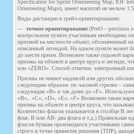
Specification for Sprint Orienteering Map; IOF Inte
Orienteering Maps), имеет масштаб не мельче 1:
Виды дистанции в трейл-ориентировании:
—
точное
ориентирование
(PreO – precision o
контрольном пункте участникам необходимо оп
призмой на местности объект, обозначенный на
описанный легендой. На одном пункте может б
до шести призм. Возможен также седьмой вариа
призмы на объекте в центре круга и легенде, ч
или «ZERO». Способ отметки: электронный или
Призмы не имеют надписей или других обозна
следующим образом: по часовой стрелке – сама
следующая «В» и так далее до «F». Использую
«B», «C», «D», «E», «F» Возможен также вариа
призмы на объекте в центре круга, что называ
Количество флагов указывается в столбце B ле
флаг, B или AB- два флага и т.д.) Правильная 
флагов буквам производится участниками само
строго в точке принятия решения (ТПР), нахо