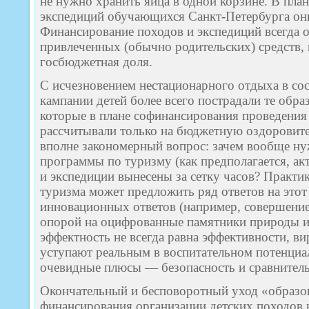
не нужно хранить яйца в одной корзине. В пла
экспедиций обучающихся Санкт-Петербурга они
Финансирование походов и экспедиций всегда
привлеченных (обычно родительских) средств, 
госбюджетная доля.
С исчезновением нестационарного отдыха в со
кампании детей более всего пострадали те обра
которые в плане софинансирования проведения 
рассчитывали только на бюджетную оздоровите
вполне закономерный вопрос: зачем вообще н
программы по туризму (как предполагается, ак
и экспедиции вынесены за сетку часов? Практи
туризма может предложить ряд ответов на этот
инновационных ответов (например, совершение
опорой на оцифрованные памятники природы и
эффектность не всегда равна эффективности, в
уступают реальным в воспитательном потенциале
очевидные плюсы — безопасность и сравнитель
Окончательный и бесповоротный уход «образов
финансирования организации детских походов 