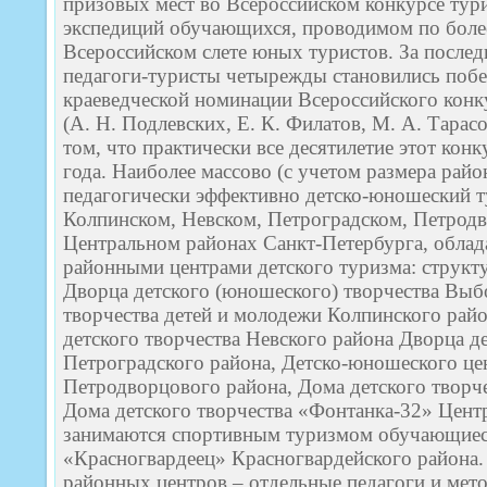
призовых мест во Всероссийском конкурсе тур
экспедиций обучающихся, проводимом по более
Всероссийском слете юных туристов. За последн
педагоги-туристы четырежды становились побе
краеведческой номинации Всероссийского конк
(А. Н. Подлевских, Е. К. Филатов, М. А. Тарас
том, что практически все десятилетие этот конк
года. Наиболее массово (с учетом размера райо
педагогически эффективно детско-юношеский т
Колпинском, Невском, Петроградском, Петрод
Центральном районах Санкт-Петербурга, обл
районными центрами детского туризма: струк
Дворца детского (юношеского) творчества Выб
творчества детей и молодежи Колпинского рай
детского творчества Невского района Дворца де
Петроградского района, Детско-юношеского це
Петродворцового района, Дома детского творч
Дома детского творчества «Фонтанка-32» Цент
занимаются спортивным туризмом обучающиес
«Красногвардеец» Красногвардейского района.
районных центров – отдельные педагоги и мет