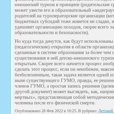
юношеский туризм в принципе (родительские ср
может увести его в образовательный «андеграу
родителей на туроператорские организации (ко
бюджетных субсидий тоже живется не сладко, 
удешевят организацию походов, скорее всего з
образовательности и безопасности).
Но куда тогда денутся, как будут использованы
(педагогические) открытия в области организац
сделанные в системе образования за более чем 
существования в ней детско-юношеского туризм
открытым. Скорее всего начнется процесс изоб
сделать этот процесс, если он неизбежен, макс
безболезненным, такая задача является одной и
ныне существующего ГУМО, правда, ее решение
членов ГУМО, а простая запись решения (целев
другой документ) может выглядеть, как, напри
мертвых», представляющая собой методически
человека после его физической смерти.
Опубликовано 28 Фев 2022 в 16:25. В рубрике:
Детский