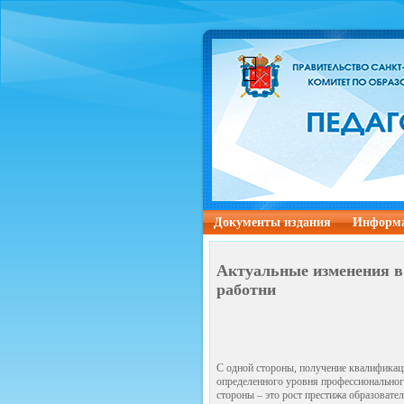
Документы издания
Информа
Актуальные изменения в 
работни
С одной стороны, получение квалификаци
определенного уровня профессионального
стороны – это рост престижа образовател