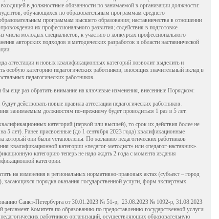
е входящей в должностные обязанности по занимаемой в организации должности:
студентов, обучающихся по образовательным программам среднего
 образовательным программам высшего образования; наставничества в отношении
опровождения их профессионального развития; содействия в подготовке
 из числа молодых специалистов, к участию в конкурсах профессионального
ранения авторских подходов и методических разработок в области наставнической
ации.
вида аттестации и новых квалификационных категорий позволит выделить и
ть особую категорию педагогических работников, вносящих значительный вклад в
остальных педагогических работников.
 бы еще раз обратить внимание на ключевые изменения, внесенные Порядком:
г. будут действовать новые правила аттестации педагогических работников.
твия занимаемым должностям по-прежнему будет проводиться 1 раз в 5 лет.
 квалификационных категорий (первой или высшей), то срок их действия более не
на 5 лет). Ранее присвоенные (до 1 сентября 2023 года) квалификационные
 на который они были установлены. По желанию педагогических работников
ения квалификационной категории «педагог-методист» или «педагог-наставник».
икационную категорию теперь не надо ждать 2 года с момента издания
ификационной категории.
тить на изменения в региональных нормативно-правовых актах (субъект – город
), касающихся порядка оказания государственной услуги, форм экспертных
ванию Санкт-Петербурга от 30.01.2023 № 51-р, 23.08.2023 № 1092-р, 31.08.2023
регламент Комитета по образованию по предоставлению государственной услуги
и педагогических работников организаций, осуществляющих образовательную