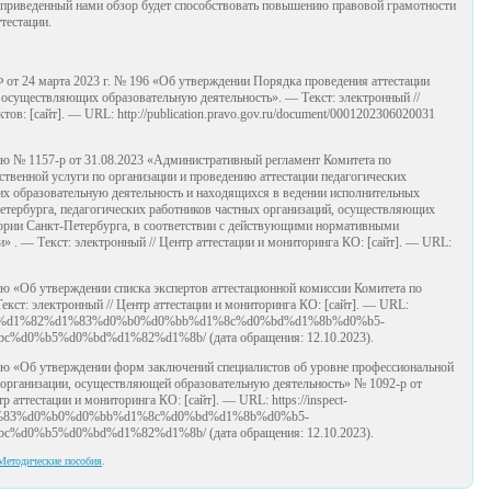
о приведенный нами обзор будет способствовать повышению правовой грамотности
ттестации.
 от 24 марта 2023 г. № 196 «Об утверждении Порядка проведения аттестации
 осуществляющих образовательную деятельность». — Текст: электронный //
в: [сайт]. — URL: http://publication.pravo.gov.ru/document/0001202306020031
ию № 1157-р от 31.08.2023 «Административный регламент Комитета по
твенной услуги по организации и проведению аттестации педагогических
х образовательную деятельность и находящихся в ведении исполнительных
Петербурга, педагогических работников частных организаций, осуществляющих
тории Санкт-Петербурга, в соответствии с действующими нормативными
 . — Текст: электронный // Центр аттестации и мониторинга КO: [сайт]. — URL:
ию «Об утверждении списка экспертов аттестационной комиссии Комитета по
екст: электронный // Центр аттестации и мониторинга КO: [сайт]. — URL:
%d0%ba%d1%82%d1%83%d0%b0%d0%bb%d1%8c%d0%bd%d1%8b%d0%b5-
0%b5%d0%bd%d1%82%d1%8b/ (дата обращения: 12.10.2023).
ию «Об утверждении форм заключений специалистов об уровне профессиональной
а организации, осуществляющей образовательную деятельность» № 1092-р от
р аттестации и мониторинга КO: [сайт]. — URL: https://inspect-
1%83%d0%b0%d0%bb%d1%8c%d0%bd%d1%8b%d0%b5-
0%b5%d0%bd%d1%82%d1%8b/ (дата обращения: 12.10.2023).
Методические пособия
.