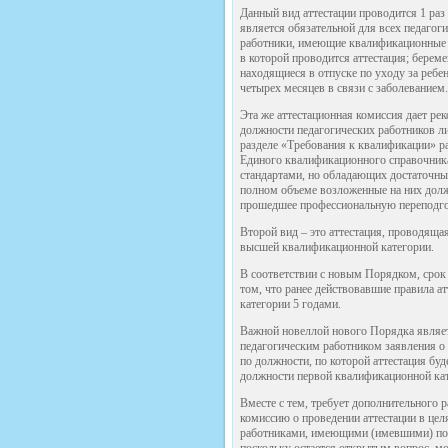
Данный вид аттестации проводится 1 раз 
является обязательной для всех педагог
работники, имеющие квалификационные к
в которой проводится аттестация; берем
находящиеся в отпуске по уходу за ребе
четырех месяцев в связи с заболеванием.
Эта же аттестационная комиссия дает р
должности педагогических работников л
разделе «Требования к квалификации» р
Единого квалификационного справочника
стандартами, но обладающих достаточн
полном объеме возложенные на них долж
прошедшее профессиональную переподго
Второй вид – это аттестация, проводяща
высшей квалификационной категории.
В соответствии с новым Порядком, срок
том, что ранее действовавшие правила а
категории 5 годами.
Важной новеллой нового Порядка являет
педагогическим работником заявления о
по должности, по которой аттестация буд
должности первой квалификационной кат
Вместе с тем, требует дополнительного
комиссию о проведении аттестации в це
работниками, имеющими (имевшими) по
поскольку остается открытым вопрос, м