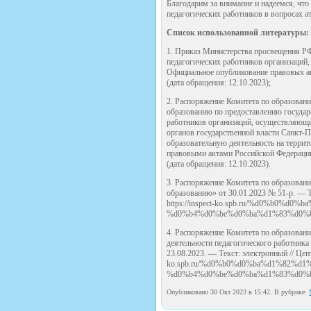
Благодарим за внимание и надеемся, чт
педагогических работников в вопросах а
Список использованной литературы:
1. Приказ Министерства просвещения РФ
педагогических работников организаций,
Официальное опубликование правовых акто
(дата обращения: 12.10.2023);
2. Распоряжение Комитета по образован
образованию по предоставлению государс
работников организаций, осуществляющи
органов государственной власти Санкт-
образовательную деятельность на терри
правовыми актами Российской Федерации»
(дата обращения: 12.10.2023).
3. Распоряжение Комитета по образован
образованию» от 30.01.2023 № 51-р. — Т
https://inspect-ko.spb.ru/%d0%b0
%d0%b4%d0%be%d0%ba%d1%83%d0%bc%d
4. Распоряжение Комитета по образован
деятельности педагогического работник
23.08.2023. — Текст: электронный // Цент
ko.spb.ru/%d0%b0%d0%ba%d1%82%d
%d0%b4%d0%be%d0%ba%d1%83%d0%bc%d
Опубликовано 30 Окт 2023 в 15:42. В рубрике: