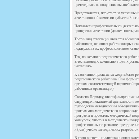
претендовать на получение высшей катег
Представляется, что ответ на указанный
аттестационной комиссии субъекта Росси
Показатели профессиональной деятельнос
проведения аттестации (длительность ра
Третий вид аттестации является абсолю
работников, основная работа которых с
поддержки в их профессиональном стано
Так, по желанию педагогического работ
аттестационную комиссию в целях устан
наставник».
К заявлению прилагается ходатайство р
педагогического работника. Оно формиру
органом соответствующей первичной про
работников организации).
Согласно Порядку, квалификационная ка
следующих показателей деятельности, н
руководства методическим объединением 
программно-методического сопровождени
программ и проектов; методической под
конкурсах; участия в методической подд
профессиональное развитие, преодолени
и (или) учебно-методических разработок
В свою очередь, квалификационная катег