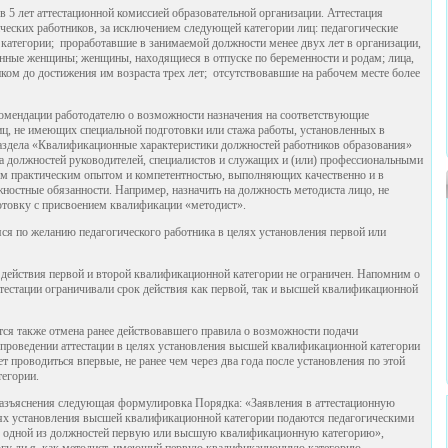
в 5 лет аттестационной комиссией образовательной организации. Аттестация
ических работников, за исключением следующей категории лиц: педагогические
атегории; проработавшие в занимаемой должности менее двух лет в организации,
енные женщины; женщины, находящиеся в отпуске по беременности и родам; лица,
нком до достижения им возраста трех лет; отсутствовавшие на рабочем месте более
екомендации работодателю о возможности назначения на соответствующие
иц, не имеющих специальной подготовки или стажа работы, установленных в
аздела «Квалификационные характеристики должностей работников образования»
 должностей руководителей, специалистов и служащих и (или) профессиональными
ым практическим опытом и компетентностью, выполняющих качественно и в
ностные обязанности. Например, назначить на должность методиста лицо, не
товку с присвоением квалификации «методист».
яся по желанию педагогического работника в целях установления первой или
 действия первой и второй квалификационной категории не ограничен. Напомним о
ттестации ограничивали срок действия как первой, так и высшей квалификационной
ся также отмена ранее действовавшего правила о возможности подачи
 проведении аттестации в целях установления высшей квалификационной категории
ет проводиться впервые, не ранее чем через два года после установления по этой
егории.
 разъяснения следующая формулировка Порядка: «Заявления в аттестационную
лях установления высшей квалификационной категории подаются педагогическими
 одной из должностей первую или высшую квалификационную категорию»,
огу ли я, как методист, имеющий первую квалификационную категорию,