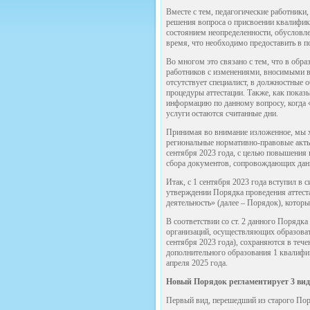
Вместе с тем, педагогические работники
решения вопроса о присвоении квалифик
состоянием неопределенности, обусловле
время, что необходимо предоставить в п
Во многом это связано с тем, что в обр
работников с изменениями, вносимыми в 
отсутствует специалист, в должностные
процедуры аттестации. Также, как показ
информацию по данному вопросу, когда «
услуги остаются считанные дни.
Принимая во внимание изложенное, мы х
региональные нормативно-правовые акты,
сентября 2023 года, с целью повышения
сбора документов, сопровождающих дан
Итак, с 1 сентября 2023 года вступил в
утверждении Порядка проведения аттест
деятельность» (далее – Порядок), который
В соответствии со ст. 2 данного Порядк
организаций, осуществляющих образовате
сентября 2023 года), сохраняются в тече
дополнительного образования 1 квалифик
апреля 2025 года.
Новый Порядок регламентирует 3 вид
Первый вид, перешедший из старого Поря