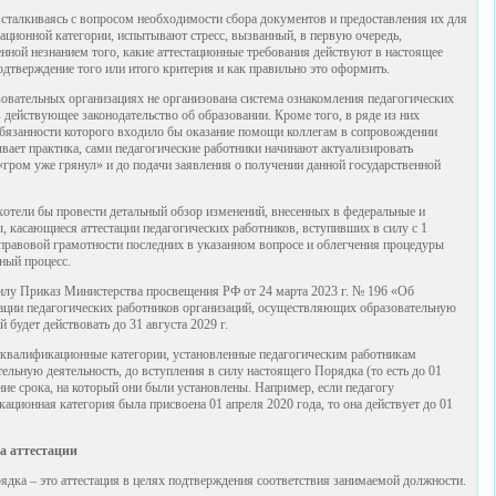
, сталкиваясь с вопросом необходимости сбора документов и предоставления их для
ационной категории, испытывают стресс, вызванный, в первую очередь,
нной незнанием того, какие аттестационные требования действуют в настоящее
одтверждение того или итого критерия и как правильно это оформить.
азовательных организациях не организована система ознакомления педагогических
действующее законодательство об образовании. Кроме того, в ряде из них
 обязанности которого входило бы оказание помощи коллегам в сопровождении
ывает практика, сами педагогические работники начинают актуализировать
гром уже грянул» и до подачи заявления о получении данной государственной
отели бы провести детальный обзор изменений, внесенных в федеральные и
 касающиеся аттестации педагогических работников, вступивших в силу с 1
 правовой грамотности последних в указанном вопросе и облегчения процедуры
ный процесс.
 силу Приказ Министерства просвещения РФ от 24 марта 2023 г. № 196 «Об
ации педагогических работников организаций, осуществляющих образовательную
 будет действовать до 31 августа 2029 г.
а квалификационные категории, установленные педагогическим работникам
льную деятельность, до вступления в силу настоящего Порядка (то есть до 01
ние срока, на который они были установлены. Например, если педагогу
ационная категория была присвоена 01 апреля 2020 года, то она действует до 01
а аттестации
дка – это аттестация в целях подтверждения соответствия занимаемой должности.