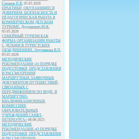
Степнов П.В.
05.05.2026
ПРАКТИКИ, ОКУПАЮЩИЕСЯ
ДОВЕРИЕМ: БЕЗОПАСНОСТЬ И
ПЕДАГОГИЧЕСКАЯ РАБОТА В
КОММЕРЧЕСКОМ ДЕТСКОМ
ТУРИЗМЕ. Дедушкевич Ю.К.
05.05.2026
СЕМЕЙНЫЙ ТУРИЗМ КАК
ФОРМА ОРГАНИЗАЦИИ РАБОТЫ
С ДЕТЬМИ В ТУРИСТСКИХ
ОБЪЕДИНЕНИЯХ. Опутникова В.П.
05.05.2026
МЕТОДИЧЕСКИЕ
РЕКОМЕНДАЦИИ «О ПОРЯДКЕ
ПОДГОТОВКИ, ПРЕДСТАВЛЕНИЯ
И РАССМОТРЕНИЯ
МАРШРУТНЫХ ЗАЯВОЧНЫХ
ДОКУМЕНТОВ ПУТЕШЕСТВИЙ,
СВЯЗАННЫХ С
ПЕРЕДВИЖЕНИЕМ ПО ВОДЕ, В
МАРШРУТНО-
КВАЛИФИКАЦИОННЫХ
КОМИССИЯХ
ОБРАЗОВАТЕЛЬНЫХ
УЧРЕЖДЕНИЙ САНКТ-
ПЕТЕРБУРГА»
08.09.2025
МЕТОДИЧЕСКИЕ
РЕКОМЕНДАЦИИ «О ПОРЯДКЕ
ПОДГОТОВКИ, ПРЕДСТАВЛЕНИЯ
И РАССМОТРЕНИЯ