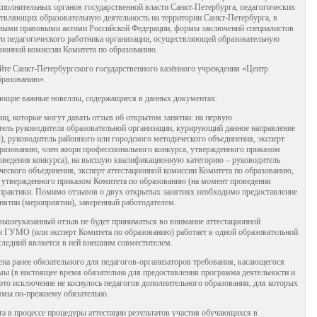
сполнительных органов государственной власти Санкт-Петербурга, педагогических
ствляющих образовательную деятельность на территории Санкт-Петербурга, в
ными правовыми актами Российской Федерации, формы заключений специалистов
ти педагогического работника организации, осуществляющей образовательную
ационной комиссии Комитета по образованию.
те Санкт-Петербургского государственного казённого учреждения «Центр
бразованию».
ующие важные новеллы, содержащиеся в данных документах.
лиц, которые могут давать отзыв об открытом занятии: на первую
ель руководителя образовательной организации, курирующий данное направление
), руководитель районного или городского методического объединения, эксперт
бразованию, член жюри профессионального конкурса, утвержденного приказом
оведения конкурса), на высшую квалификационную категорию – руководитель
го объединения, эксперт аттестационной комиссии Комитета по образованию,
 утвержденного приказом Комитета по образованию (на момент проведения
й практики. Помимо отзывов о двух открытых занятиях необходимо предоставление
нятии (мероприятии), заверенный работодателем.
 вышеуказанный отзыв не будет приниматься во внимание аттестационной
 ГУМО (или эксперт Комитета по образованию) работает в одной образовательной
оследний является в ней внешним совместителем.
на ранее обязательного для педагогов-организаторов требования, касающегося
мы (в настоящее время обязательна для предоставления программа деятельности и
 это исключение не коснулось педагогов дополнительного образования, для которых
ммы по-прежнему обязательно.
а в процессе процедуры аттестации результатов участия обучающихся в