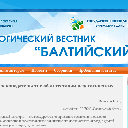
ция авторам
Новости
Сборники
Требования к статье
законодательстве об аттестации педагогических
Яковлева Н. В.,
методист
ГБНОУ «Балтийский берег»
онной категории – это государственное признание достижения педагогом
 мастерства и гарантированное повышение его должностного оклада, с другой
ьной организации, где он работает.