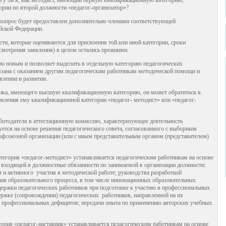
ории по второй должности «педагог-организатор»?
 вопрос будет предоставлен дополнительно членами соответствующей
йской Федерации.
ти, которые оцениваются для присвоения той или иной категории, сроки
ссмотрения заявления) в целом остались прежними.
тно новым и позволяет выделить в отдельную категорию педагогических
вязана с оказанием другим педагогическим работникам методической помощи и
влении и развитии.
ника, имеющего высшую квалификационную категорию, он может обратиться в
овления ему квалификационной категории «педагог- методист» или «педагог-
аботодателя в аттестационную комиссию, характеризующее деятельность
ется на основе решения педагогического совета, согласованного с выборным
фсоюзной организации (или с иным представительным органом (представителем)
тегория «педагог-методист» устанавливается педагогическим работникам на основе
е входящей в должностные обязанности по занимаемой в организации должности:
и активного участия в методической работе; руководства разработкой
я образовательного процесса, в том числе инновационных образовательных
держки педагогических работников при подготовке к участию в профессиональных
ержке (сопровождении) педагогических работников, направленной на их
е профессиональных дефицитов; передачи опыта по применению авторских учебных
.
ория «педагог-наставник» устанавливается педагогическим работникам на основе