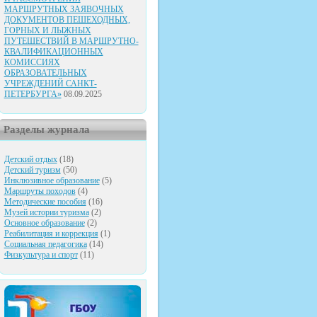
МАРШРУТНЫХ ЗАЯВОЧНЫХ
ДОКУМЕНТОВ ПЕШЕХОДНЫХ,
ГОРНЫХ И ЛЫЖНЫХ
ПУТЕШЕСТВИЙ В МАРШРУТНО-
КВАЛИФИКАЦИОННЫХ
КОМИССИЯХ
ОБРАЗОВАТЕЛЬНЫХ
УЧРЕЖДЕНИЙ САНКТ-
ПЕТЕРБУРГА»
08.09.2025
Разделы журнала
Детский отдых
(18)
Детский туризм
(50)
Инклюзивное образование
(5)
Маршруты походов
(4)
Методические пособия
(16)
Музей истории туризма
(2)
Основное образование
(2)
Реабилитация и коррекция
(1)
Социальная педагогика
(14)
Физкультура и спорт
(11)