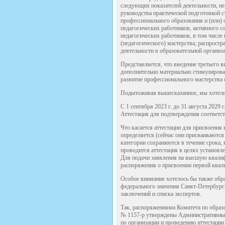
следующих показателей деятельности, н
руководства практической подготовкой 
профессионального образования и (или)
педагогических работников, активного с
педагогических работников, в том числе
(педагогического) мастерства; распрост
деятельности в образовательной организ
Представляется, что введение третьего 
дополнительно материально стимулирова
развитие профессионального мастерства 
Подытоживая вышесказанное, мы хотели
С 1 сентября 2023 г. до 31 августа 2029 
Аттестация для подтверждения соответс
Что касается аттестации для присвоения
определяется (сейчас они присваиваются 
категории сохраняются в течение срока,
проводится аттестация в целях установл
Для подачи заявления на высшую квалиф
распоряжения о присвоении первой квал
Особое внимание хотелось бы также обра
федерального значения Санкт-Петербург
заключений и списка экспертов.
Так, распоряжениями Комитета по образо
№ 1157-р утверждены Административный 
по организации и проведению аттестаци