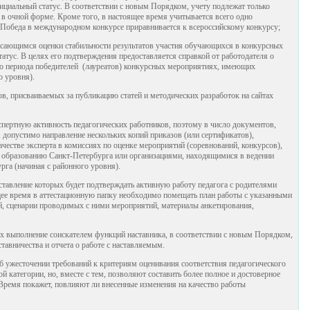
иальный статус. В соответствии с новым Порядком, учету подлежат только
в очной форме. Кроме того, в настоящее время учитывается всего одно
 Победа в международном конкурсе приравнивается к всероссийскому конкурсу;
сающимся оценки стабильности результатов участия обучающихся в конкурсных
тус. В целях его подтверждения предоставляется справкой от работодателя о
го периода победителей (лауреатов) конкурсных мероприятиях, имеющих
о уровня).
в, присваиваемых за публикацию статей и методических разработок на сайтах
пертную активность педагогических работников, поэтому в число документов,
 допустимо направление нескольких копий приказов (или сертификатов),
честве эксперта в комиссиях по оценке мероприятий (соревнований, конкурсов),
 образованию Санкт-Петербурга или организациями, находящимися в ведении
га (начиная с районного уровня).
ставление которых будет подтверждать активную работу педагога с родителями
щее время в аттестационную папку необходимо помещать план работы с указанными
, сценарии проводимых с ними мероприятий, материалы анкетирования,
 выполнение соискателем функций наставника, в соответствии с новым Порядком,
тавничества и отчета о работе с наставляемым.
б ужесточении требований к критериям оценивания соответствия педагогического
 категории, но, вместе с тем, позволяют составить более полное и достоверное
Время покажет, повлияют ли внесенные изменения на качество работы