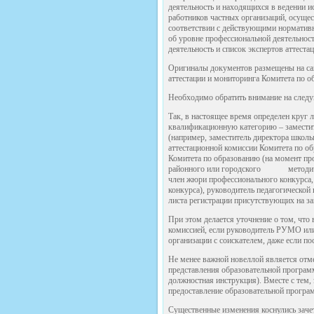
деятельность и находящихся в ведении и
работников частных организаций, осуще
соответствии с действующими норматив
об уровне профессиональной деятельнос
деятельность и список экспертов аттест
Оригиналы документов размещены на сай
аттестации и мониторинга Комитета по о
Необходимо обратить внимание на след
Так, в настоящее время определен круг 
квалификационную категорию – заместит
(например, заместитель директора школы
аттестационной комиссии Комитета по о
Комитета по образованию (на момент пр
районного или городского методическо
член жюри профессионального конкурса,
конкурса), руководитель педагогическо
листа регистрации присутствующих на за
При этом делается уточнение о том, что
комиссией, если руководитель РУМО или
организации с соискателем, даже если п
Не менее важной новеллой является отме
представления образовательной програм
должностная инструкция). Вместе с тем,
предоставление образовательной програ
Существенные изменения коснулись зачет