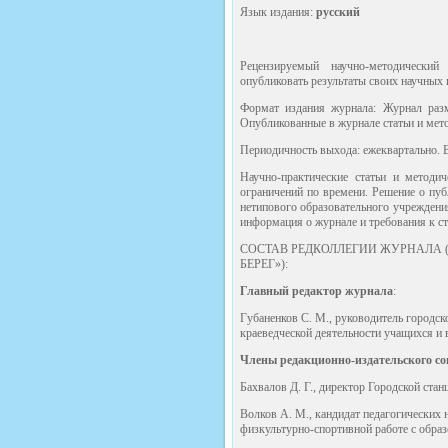
Язык издания:
русский
Рецензируемый научно-методический
опубликовать результаты своих научных 
Формат издания журнала: Журнал разм
Опубликованные в журнале статьи и мето
Периодичность выхода: ежеквартально. 
Научно-практические статьи и методи
ограничений по времени. Решение о пуб
нетипового образовательного учреждени
информация о журнале и требования к с
СОСТАВ РЕДКОЛЛЕГИИ ЖУРНАЛА 
БЕРЕГ»):
Главный редактор журнала
:
Губаненков С. М., руководитель городс
краеведческой деятельности учащихся и
Члены редакционно-издательского со
Бахвалов Д. Г., директор Городской ст
Волков А. М., кандидат педагогических 
физкультурно-спортивной работе с обр