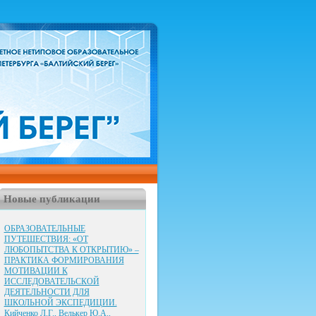
Новые публикации
ОБРАЗОВАТЕЛЬНЫЕ
ПУТЕШЕСТВИЯ: «ОТ
ЛЮБОПЫТСТВА К ОТКРЫТИЮ» –
ПРАКТИКА ФОРМИРОВАНИЯ
МОТИВАЦИИ К
ИССЛЕДОВАТЕЛЬСКОЙ
ДЕЯТЕЛЬНОСТИ ДЛЯ
ШКОЛЬНОЙ ЭКСПЕДИЦИИ.
Кийченко Л.Г., Велькер Ю.А.,