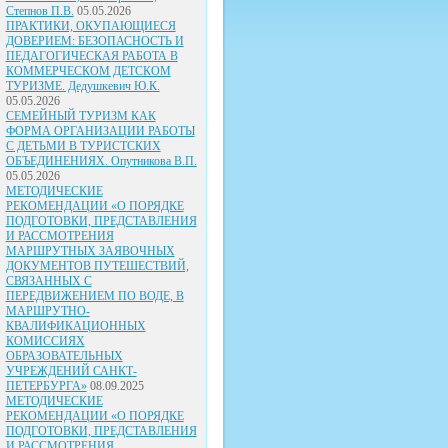
Степнов П.В.
05.05.2026
ПРАКТИКИ, ОКУПАЮЩИЕСЯ
ДОВЕРИЕМ: БЕЗОПАСНОСТЬ И
ПЕДАГОГИЧЕСКАЯ РАБОТА В
КОММЕРЧЕСКОМ ДЕТСКОМ
ТУРИЗМЕ. Дедушкевич Ю.К.
05.05.2026
СЕМЕЙНЫЙ ТУРИЗМ КАК
ФОРМА ОРГАНИЗАЦИИ РАБОТЫ
С ДЕТЬМИ В ТУРИСТСКИХ
ОБЪЕДИНЕНИЯХ. Опутникова В.П.
05.05.2026
МЕТОДИЧЕСКИЕ
РЕКОМЕНДАЦИИ «О ПОРЯДКЕ
ПОДГОТОВКИ, ПРЕДСТАВЛЕНИЯ
И РАССМОТРЕНИЯ
МАРШРУТНЫХ ЗАЯВОЧНЫХ
ДОКУМЕНТОВ ПУТЕШЕСТВИЙ,
СВЯЗАННЫХ С
ПЕРЕДВИЖЕНИЕМ ПО ВОДЕ, В
МАРШРУТНО-
КВАЛИФИКАЦИОННЫХ
КОМИССИЯХ
ОБРАЗОВАТЕЛЬНЫХ
УЧРЕЖДЕНИЙ САНКТ-
ПЕТЕРБУРГА»
08.09.2025
МЕТОДИЧЕСКИЕ
РЕКОМЕНДАЦИИ «О ПОРЯДКЕ
ПОДГОТОВКИ, ПРЕДСТАВЛЕНИЯ
И РАССМОТРЕНИЯ