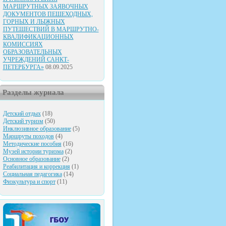
МАРШРУТНЫХ ЗАЯВОЧНЫХ
ДОКУМЕНТОВ ПЕШЕХОДНЫХ,
ГОРНЫХ И ЛЫЖНЫХ
ПУТЕШЕСТВИЙ В МАРШРУТНО-
КВАЛИФИКАЦИОННЫХ
КОМИССИЯХ
ОБРАЗОВАТЕЛЬНЫХ
УЧРЕЖДЕНИЙ САНКТ-
ПЕТЕРБУРГА»
08.09.2025
Разделы журнала
Детский отдых
(18)
Детский туризм
(50)
Инклюзивное образование
(5)
Маршруты походов
(4)
Методические пособия
(16)
Музей истории туризма
(2)
Основное образование
(2)
Реабилитация и коррекция
(1)
Социальная педагогика
(14)
Физкультура и спорт
(11)