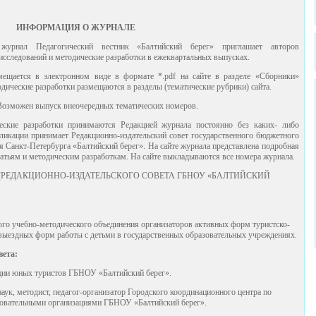
ИНФОРМАЦИЯ О ЖУРНАЛЕ
 журнал Педагогический вестник «Балтийский берег» приглашает авторов
исследований и методические разработки в ежеквартальных выпусках.
ещается в электронном виде в формате *.pdf на сайте в разделе «Сборники»
дические разработки размещаются в разделы (тематические рубрики) сайта.
Возможен выпуск внеочередных тематических номеров.
ческие разработки принимаются Редакцией журнала постоянно без каких- либо
ликации принимает Редакционно-издательский совет государственного бюджетного
я Санкт-Петербурга «Балтийский берег». На сайте журнала представлена подробная
татьям и методическим разработкам. На сайте выкладываются все номера журнала.
(РЕДАКЦИОННО-ИЗДАТЕЛЬСКОГО СОВЕТА ГБНОУ «БАЛТИЙСКИЙ
кого учебно-методического объединения организаторов активных форм туристско-
 выездных форм работы с детьми в государственных образовательных учреждениях.
вета:
анции юных туристов ГБНОУ «Балтийский берег».
наук, методист, педагог-организатор Городского координационного центра по
азовательными организациями ГБНОУ «Балтийский берег».