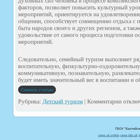
духовных сил человека в процессе комплексно
факторов, позволяет повысить культурный уро
мероприятий, ориентируется на удовлетворение
общении, способствует совмещению отдыха с п
быта народов своего и других регионов, а так
удовольствие от самого процесса подготовки о
мероприятий.
Следовательно, семейный туризм выполняет р
воспитательную, физкультурно-оздоровительну
коммуникативную, познавательную, развлекат
будет иметь значительный вес в воспитании и о
Скачать статью
к
Рубрика:
Детский туризм
|
Комментарии
отклю
записи
СЕМЕЙН
ТУРИЗМ
КАК
ФОРМА
ОРГАНИЗ
ГБОУ "Балтийск
РАБОТЫ
vape uk online
vape kits uk
С