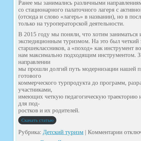
Ранее мы занимались различными направлениям
Ю.А.,
со стационарного палаточного лагеря с активн
Степнов
П.В.
(отсюда и слово «лагерь» в названии), но в по
только на туроператорской деятельности.
В 2015 году мы поняли, что хотим заниматься
экспедиционным туризмом. На это был четкий 
старшеклассников, а «поход» как инструмент в
нам максимально подходящим инструментом. За
направлении
мы прошли долгий путь модернизации нашей 
готового
коммерческого турпродукта до программ, разр
участниками,
имеющих четкую педагогическую траекторию и
для под-
ростков и их родителей.
Скачать статью
к
Рубрика:
Детский туризм
|
Комментарии
отклю
записи
ПРАКТИКИ