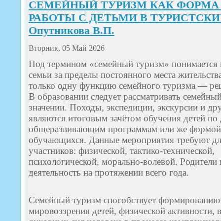
СЕМЕЙНЫЙ ТУРИЗМ КАК ФОРМА
ОКУПАЮ
ДОВЕРИЕ
РАБОТЫ С ДЕТЬМИ В ТУРИСТСК
БЕЗОПАС
Опутникова В.П.
И
ПЕДАГОГ
РАБОТА
Вторник, 05 Май 2026
В
КОММЕР
Под термином «семейный туризм» понимается 
ДЕТСКОМ
ТУРИЗМЕ.
семьи за пределы постоянного места жительств
Дедушкеви
только одну функцию семейного туризма — реш
Ю.К.
В образовании следует рассматривать семейны
значении. Походы, экспедиции, экскурсии и др
являются итоговым зачётом обучения детей по
общеразвивающим программам или же формой 
обучающихся. Данные мероприятия требуют дл
участников: физической, тактико-технической,
психологической, морально-волевой. Родители
деятельность на протяжении всего года.
Семейный туризм способствует формированию 
мировоззрения детей, физической активности, 