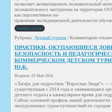
позволяет активизировать познавательный инт
познавательного экотуризма на территории ОО
как перспективное на-
правление экспедиционной деятельности обуч
Скачать статью
к
Рубрика:
Детский туризм
|
Комментарии
отклю
записи
ОБРАЗОВ
ПРАКТИКИ, ОКУПАЮЩИЕСЯ ДОВ
ПУТЕШЕС
«ОТ
БЕЗОПАСНОСТЬ И ПЕДАГОГИЧЕС
ЛЮБОПЫТ
КОММЕРЧЕСКОМ ДЕТСКОМ ТУРИЗМ
К
ОТКРЫТИ
Ю.К.
–
ПРАКТИК
ФОРМИР
Вторник, 05 Май 2026
МОТИВА
К
«Лагерь для подростков ”Взрослые Люди“» — 
ИССЛЕДО
существующая с 2014 года и занимающаяся ор
ДЕЯТЕЛЬ
ДЛЯ
детского отдыха в каникулярное время для подр
ШКОЛЬН
Сейчас основной профиль нашей деятельности
ЭКСПЕДИ
Кийченко
экскурсионных туров-путешествий по городам 
Л.Г.,
Велькер