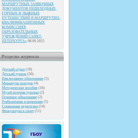
МАРШРУТНЫХ ЗАЯВОЧНЫХ
ДОКУМЕНТОВ ПЕШЕХОДНЫХ,
ГОРНЫХ И ЛЫЖНЫХ
ПУТЕШЕСТВИЙ В МАРШРУТНО-
КВАЛИФИКАЦИОННЫХ
КОМИССИЯХ
ОБРАЗОВАТЕЛЬНЫХ
УЧРЕЖДЕНИЙ САНКТ-
ПЕТЕРБУРГА»
08.09.2025
Разделы журнала
Детский отдых
(18)
Детский туризм
(50)
Инклюзивное образование
(5)
Маршруты походов
(4)
Методические пособия
(16)
Музей истории туризма
(2)
Основное образование
(2)
Реабилитация и коррекция
(1)
Социальная педагогика
(14)
Физкультура и спорт
(11)