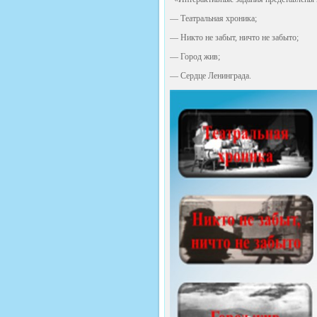
— Театральная хроника;
— Никто не забыт, ничто не забыто;
— Город жив;
— Сердце Ленинграда.