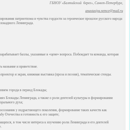
ГБНОУ «Балтийский берег», Санкт-Петербург,
anastasiya.nemce@mail.ru
рования патриотизма и чувства гордости за героическое прошлое русского народа
блокадного Ленинграда.
арабатывает баллы, указанные в «цене» вопроса. Побеждает та команда, которая
 название и приветствие.
оектор и экран, книжная выставка (проза и поэзия), тематические стенды.
янием города в период Блокады;
ях Блокады Ленинграда, а также о роли деятелей культуры в формировании
орального духа;
осознания у подрастающего поколения, формирование таких качеств как
ьбу Отечества и готовность к его защите;
ащихся, в том числе интереса к изучению роли Ленинграда и его деятелей
е.