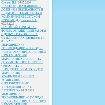
Степнов П.В.
05.05.2026
ПРАКТИКИ, ОКУПАЮЩИЕСЯ
ДОВЕРИЕМ: БЕЗОПАСНОСТЬ И
ПЕДАГОГИЧЕСКАЯ РАБОТА В
КОММЕРЧЕСКОМ ДЕТСКОМ
ТУРИЗМЕ. Дедушкевич Ю.К.
05.05.2026
СЕМЕЙНЫЙ ТУРИЗМ КАК
ФОРМА ОРГАНИЗАЦИИ РАБОТЫ
С ДЕТЬМИ В ТУРИСТСКИХ
ОБЪЕДИНЕНИЯХ. Опутникова В.П.
05.05.2026
МЕТОДИЧЕСКИЕ
РЕКОМЕНДАЦИИ «О ПОРЯДКЕ
ПОДГОТОВКИ, ПРЕДСТАВЛЕНИЯ
И РАССМОТРЕНИЯ
МАРШРУТНЫХ ЗАЯВОЧНЫХ
ДОКУМЕНТОВ ПУТЕШЕСТВИЙ,
СВЯЗАННЫХ С
ПЕРЕДВИЖЕНИЕМ ПО ВОДЕ, В
МАРШРУТНО-
КВАЛИФИКАЦИОННЫХ
КОМИССИЯХ
ОБРАЗОВАТЕЛЬНЫХ
УЧРЕЖДЕНИЙ САНКТ-
ПЕТЕРБУРГА»
08.09.2025
МЕТОДИЧЕСКИЕ
РЕКОМЕНДАЦИИ «О ПОРЯДКЕ
ПОДГОТОВКИ, ПРЕДСТАВЛЕНИЯ
И РАССМОТРЕНИЯ