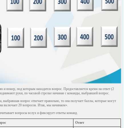
 и номер, под которым находится вопрос. Предоставляется время на ответ (2
однимают руки, по часовой стрелке начиная с команды, выбравшей вопрос.
, выбравшая вопрос отвечает правильно, то она получает баллы, которые могут
ина включает 20 вопросов. Итак, мы начинаем».
читывает вопросы вслух и фиксирует ответы команд.
прос
Ответ