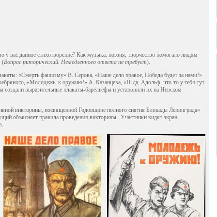
ло у вас данное стихотворение? Как музыка, поэзия, творчество помогало людям
 (
Вопрос риторический. Немедленного ответа не требует
).
каты: «Смерть фашизму» В. Серова, «Наше дело правое, Победа будет за нами!»
еребряного, «Молодежь, к оружию!» А. Казанцева, «Н-да, Адольф, что-то у тебя тут
ы создали выразительные плакаты-барельефы и установили их на Невском
тивной викторины, посвященной Годовщине полного снятия Блокады Ленинграда»
дущий объясняет правила проведения викторины. Участники видят экран,
в.