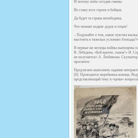
И потому поём сегодня гимны.
Во славу всех героев и бойцов.
Да будет та страна непобедима,
Что помнит подвиг дедов и отцов!
– Подумайте о том, какие чувства вызва
выстоять в тяжелых условиях блокады?»
В первые же месяцы войны выпущены пла
В. Лебедева, «Бей крепче, сынок!» И. С
не получается» А. Любимова. Скульптор
проспекте.
Предлагаем выполнить задания интерак
[6]. Проводится жеребьевка команд. Ве
представляющий тему и «цены» вопросо