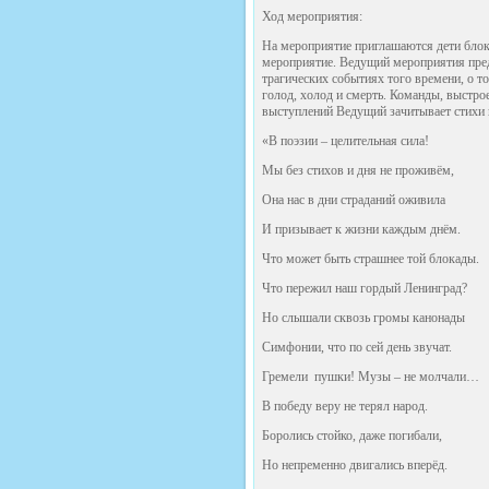
Ход мероприятия:
На мероприятие приглашаются дети блок
мероприятие. Ведущий мероприятия пред
трагических событиях того времени, о т
голод, холод и смерть. Команды, выстро
выступлений Ведущий зачитывает стихи и
«В поэзии – целительная сила!
Мы без стихов и дня не проживём,
Она нас в дни страданий оживила
И призывает к жизни каждым днём.
Что может быть страшнее той блокады.
Что пережил наш гордый Ленинград?
Но слышали сквозь громы канонады
Симфонии, что по сей день звучат.
Гремели пушки! Музы – не молчали…
В победу веру не терял народ.
Боролись стойко, даже погибали,
Но непременно двигались вперёд.