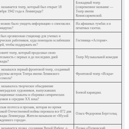
Блокадный театр
 называется театр, который был открыт 18
(современное название —
ября 1942 года в Ленинграде?
Театр имени
Комиссаржевской.
 можно было увидеть информацию о спектаклях
На афишных тумбах и в
онцертах?
печатных газетах.
 был организован стационар для ученых и
рческих работников, куда помещали ослабевших
Гостиница «Астория».
ей, чтобы поддержать их?
овите театр, который продолжал свою
тельность с первых и до последних дней
Театр Музыкальной комедии
кады?
 назывался первый фронтовой театр, созданный
группы актеров Театра имени Ленинского
Фронтовой театр «Искра»
сомола?
 называлось творческое объединение
инградских художников, выпускавших
Боевой карандаш.
тационные плакаты и сборники сатирических
унков в середине XX века?
ская поэтесса и прозаик, которая во время
икой Отечественной войны пережила все 872 дня
Ольга Федоровна Берггольц.
кады Ленинграда. Жители называли ее «Музой
жденного города».
 называется поэма, созданная Верой Инберг, о
Поэма «Пулковский