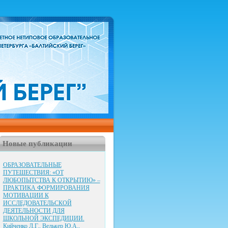
Новые публикации
ОБРАЗОВАТЕЛЬНЫЕ
ПУТЕШЕСТВИЯ: «ОТ
ЛЮБОПЫТСТВА К ОТКРЫТИЮ» –
ПРАКТИКА ФОРМИРОВАНИЯ
МОТИВАЦИИ К
ИССЛЕДОВАТЕЛЬСКОЙ
ДЕЯТЕЛЬНОСТИ ДЛЯ
ШКОЛЬНОЙ ЭКСПЕДИЦИИ.
Кийченко Л.Г., Велькер Ю.А.,