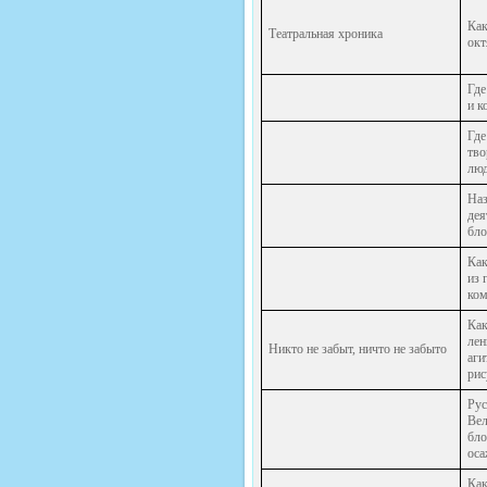
Как
Театральная хроника
окт
Где
и к
Где
тво
люд
Наз
дея
бло
Как
из 
ком
Как
лен
Никто не забыт, ничто не забыто
аги
рис
Рус
Вел
бло
оса
Как