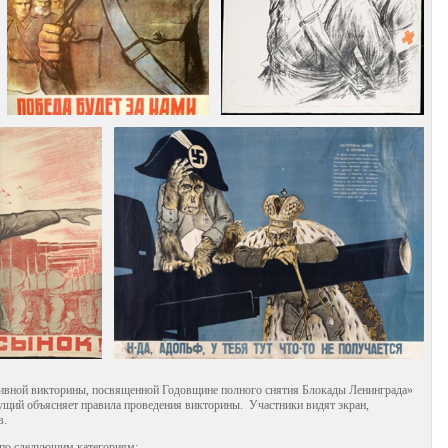
тивной викторины, посвященной Годовщине полного снятия Блокады Ленинграда»
дущий объясняет правила проведения викторины. Участники видят экран,
в.
по следующим категориям: