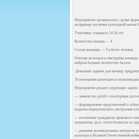
Мероприятие организуется с целью форми
на примере изучения культурной жизни 
Участники: учащиеся 14-16 лет.
Количество команд — 4.
Состав команды — 5 и более человек.
Отвечая на вопросы викторины команда з
набрала большее количество баллов.
Домашнее задание для команд: придумать
В помещении размещается мультимедиа-пр
Мероприятие решает следующие задачи:
— знакомство детей с культурным досто
— формирование представлений о событи
подъема патриотического настроения и м
— воспитание гражданско-правового сам
патриотизм, долг, ответственность за суд
— развитие познавательных интересов уч
культуры в Великой Отечественной войн