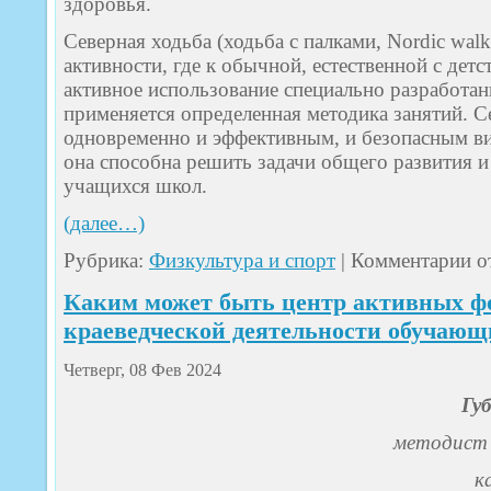
здоровья.
Северная ходьба (ходьба с палками, Nordic walk
активности, где к обычной, естественной с детс
активное использование специально разработан
применяется определенная методика занятий. С
одновременно и эффективным, и безопасным ви
она способна решить задачи общего развития и
учащихся школ.
(далее…)
к
Рубрика:
Физкультура и спорт
|
Комментарии
о
зап
Сев
Каким может быть центр активных фо
ход
в
краеведческой деятельности обучающ
шк
Четверг, 08 Фев 2024
Гу
методист 
к