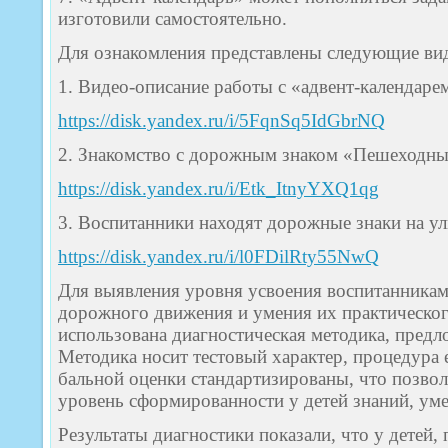
изготовили самостоятельно.
Для ознакомления представлены следующие ви
1. Видео-описание работы с «адвент-календаре
https://disk.yandex.ru/i/5FqnSq5IdGbrNQ
2. Знакомство с дорожным знаком «Пешеходны
https://disk.yandex.ru/i/Etk_ItnyYXQ1qg
3. Воспитанники находят дорожные знаки на ул
https://disk.yandex.ru/i/l0FDilRty55NwQ
Для выявления уровня усвоения воспитанникам
дорожного движения и умения их практическо
использована диагностическая методика, предл
Методика носит тестовый характер, процедура 
бальной оценки стандартизированы, что позвол
уровень сформированности у детей знаний, ум
Результаты диагностики показали, что у детей